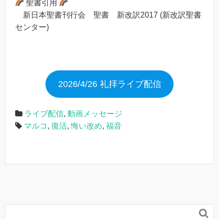
聖書引用
新日本聖書刊行会 聖書 新改訳2017 (新改訳聖書
センター)
2026/4/26 礼拝ライブ配信
ライブ配信
,
動画メッセージ
マルコ
,
復活
,
悔い改め
,
福音
