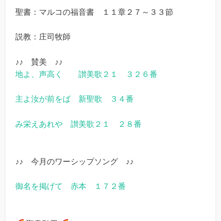
聖書：マルコの福音書 １１章２７～３３節
説教：庄司牧師
♪♪ 賛美 ♪♪
地よ、声高く 讃美歌２１ ３２６番
主よ汝が前をば 新聖歌 ３４番
み栄えあれや 讃美歌２１ ２８番
♪♪ 今月のワーシップソング ♪♪
御名を掲げて 赤本 １７２番