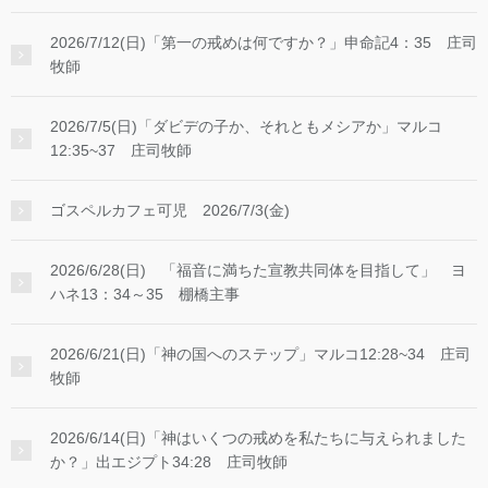
2026/7/12(日)「第一の戒めは何ですか？」申命記4：35 庄司
牧師
2026/7/5(日)「ダビデの子か、それともメシアか」マルコ
12:35~37 庄司牧師
ゴスペルカフェ可児 2026/7/3(金)
2026/6/28(日) 「福音に満ちた宣教共同体を目指して」 ヨ
ハネ13：34～35 棚橋主事
2026/6/21(日)「神の国へのステップ」マルコ12:28~34 庄司
牧師
2026/6/14(日)「神はいくつの戒めを私たちに与えられました
か？」出エジプト34:28 庄司牧師