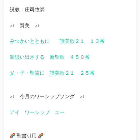
説教：庄司牧師
♪♪ 賛美 ♪♪
みつかいとともに 讃美歌２１ １３番
罪思い出さする 新聖歌 ４５０番
父・子・聖霊に 讃美歌２１ ２５番
♪♪ 今月のワーシップソング ♪♪
アイ ワーシップ ユー
聖書引用