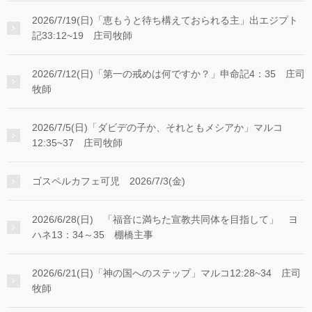
2026/7/19(日)「恵もうと待ち構えておられる主」出エジプト
記33:12~19 庄司牧師
2026/7/12(日)「第一の戒めは何ですか？」申命記4：35 庄司
牧師
2026/7/5(日)「ダビデの子か、それともメシアか」マルコ
12:35~37 庄司牧師
ゴスペルカフェ可児 2026/7/3(金)
2026/6/28(日) 「福音に満ちた宣教共同体を目指して」 ヨ
ハネ13：34～35 棚橋主事
2026/6/21(日)「神の国へのステップ」マルコ12:28~34 庄司
牧師