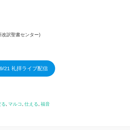
新改訳聖書センター)
5/9/21 礼拝ライブ配信
だる
,
マルコ
,
仕える
,
福音