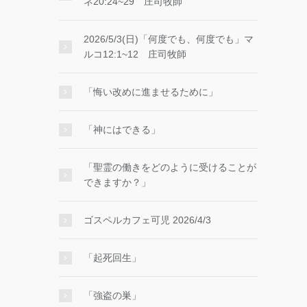
ネ20:24~29 庄司牧師
2026/5/3(日)「何度でも、何度でも」マ
ルコ12:1~12 庄司牧師
「悔い改めに進ませるために」
「神にはできる」
「聖霊の働きをどのように受けることが
できますか？」
ゴスペルカフェ可児 2026/4/3
「起死回生」
「強盗の巣」