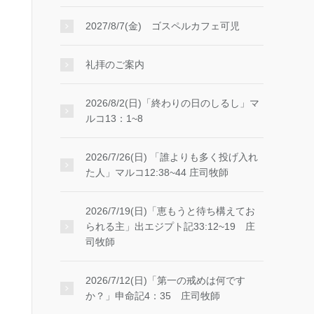
2027/8/7(金) ゴスペルカフェ可児
礼拝のご案内
2026/8/2(日)「終わりの日のしるし」マ
ルコ13：1~8
2026/7/26(日) 「誰よりも多く投げ入れ
た人」マルコ12:38~44 庄司牧師
2026/7/19(日)「恵もうと待ち構えてお
られる主」出エジプト記33:12~19 庄
司牧師
2026/7/12(日)「第一の戒めは何です
か？」申命記4：35 庄司牧師