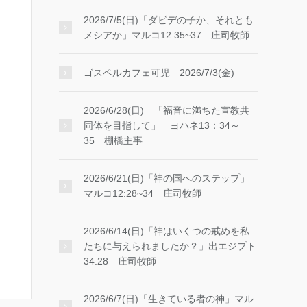
2026/7/5(日)「ダビデの子か、それとも
メシアか」マルコ12:35~37 庄司牧師
ゴスペルカフェ可児 2026/7/3(金)
2026/6/28(日) 「福音に満ちた宣教共
同体を目指して」 ヨハネ13：34～
35 棚橋主事
2026/6/21(日)「神の国へのステップ」
マルコ12:28~34 庄司牧師
2026/6/14(日)「神はいくつの戒めを私
たちに与えられましたか？」出エジプト
34:28 庄司牧師
2026/6/7(日)「生きている者の神」マル