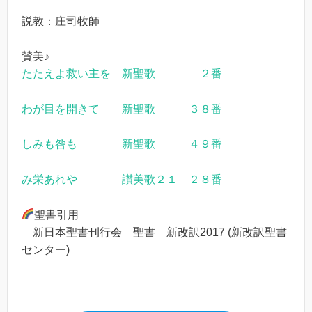
説教：庄司牧師
賛美♪
たたえよ救い主を 新聖歌 ２番
わが目を開きて 新聖歌 ３８番
しみも咎も 新聖歌 ４９番
み栄あれや 讃美歌２１ ２８番
聖書引用
新日本聖書刊行会 聖書 新改訳2017 (新改訳聖書
センター)