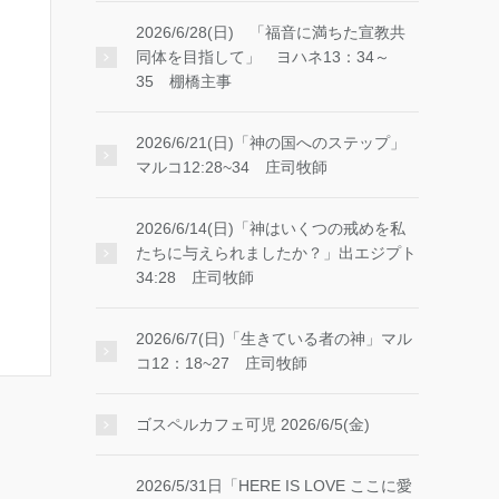
2026/6/28(日) 「福音に満ちた宣教共
同体を目指して」 ヨハネ13：34～
35 棚橋主事
2026/6/21(日)「神の国へのステップ」
マルコ12:28~34 庄司牧師
2026/6/14(日)「神はいくつの戒めを私
たちに与えられましたか？」出エジプト
34:28 庄司牧師
2026/6/7(日)「生きている者の神」マル
コ12：18~27 庄司牧師
ゴスペルカフェ可児 2026/6/5(金)
2026/5/31日「HERE IS LOVE ここに愛