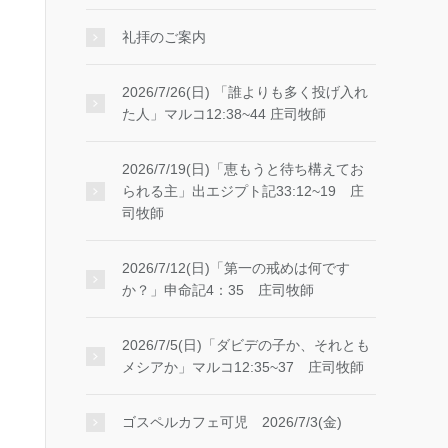
礼拝のご案内
2026/7/26(日) 「誰よりも多く投げ入れ
た人」マルコ12:38~44 庄司牧師
2026/7/19(日)「恵もうと待ち構えてお
られる主」出エジプト記33:12~19 庄
司牧師
2026/7/12(日)「第一の戒めは何です
か？」申命記4：35 庄司牧師
2026/7/5(日)「ダビデの子か、それとも
メシアか」マルコ12:35~37 庄司牧師
ゴスペルカフェ可児 2026/7/3(金)