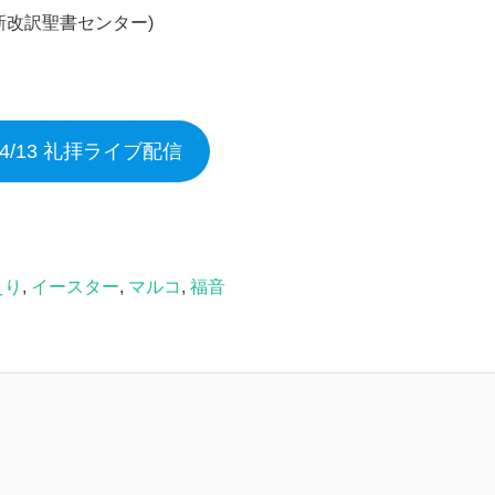
新改訳聖書センター)
5/4/13 礼拝ライブ配信
えり
,
イースター
,
マルコ
,
福音