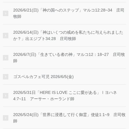
2026/6/21(日)「神の国へのステップ」マルコ12:28~34 庄司
牧師
2026/6/14(日)「神はいくつの戒めを私たちに与えられました
か？」出エジプト34:28 庄司牧師
2026/6/7(日)「生きている者の神」マルコ12：18~27 庄司牧
師
ゴスペルカフェ可児 2026/6/5(金)
2026/5/31日「HERE IS LOVE ここに愛がある」Ⅰヨハネ
4:7~11 アーサー・ホーランド師
2026/5/24(日)「世界に浸透して行く御霊」使徒1:1~9 庄司牧
師