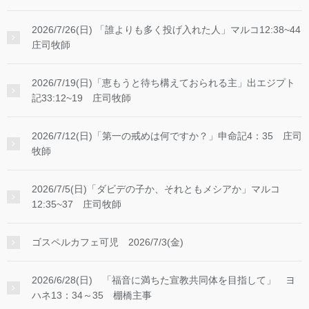
2026/7/26(日) 「誰よりも多く投げ入れた人」マルコ12:38~44
庄司牧師
2026/7/19(日)「恵もうと待ち構えておられる主」出エジプト
記33:12~19 庄司牧師
2026/7/12(日)「第一の戒めは何ですか？」申命記4：35 庄司
牧師
2026/7/5(日)「ダビデの子か、それともメシアか」マルコ
12:35~37 庄司牧師
ゴスペルカフェ可児 2026/7/3(金)
2026/6/28(日) 「福音に満ちた宣教共同体を目指して」 ヨ
ハネ13：34～35 棚橋主事