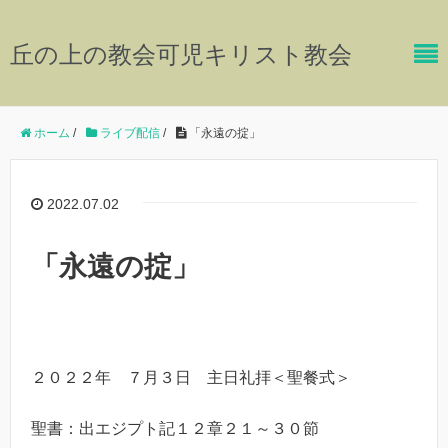
丘の上の教会可児キリスト教会
ホーム
/
ライブ配信
/
「永遠の掟」
2022.07.02
「永遠の掟」
２０２２年 ７月３日 主日礼拝＜聖餐式＞
聖書：出エジプト記１２章２１～３０節