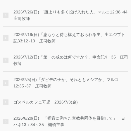
2026/7/26(日) 「誰よりも多く投げ入れた人」マルコ12:38~44
庄司牧師
2026/7/19(日)「恵もうと待ち構えておられる主」出エジプト
記33:12~19 庄司牧師
2026/7/12(日)「第一の戒めは何ですか？」申命記4：35 庄司
牧師
2026/7/5(日)「ダビデの子か、それともメシアか」マルコ
12:35~37 庄司牧師
ゴスペルカフェ可児 2026/7/3(金)
2026/6/28(日) 「福音に満ちた宣教共同体を目指して」 ヨ
ハネ13：34～35 棚橋主事