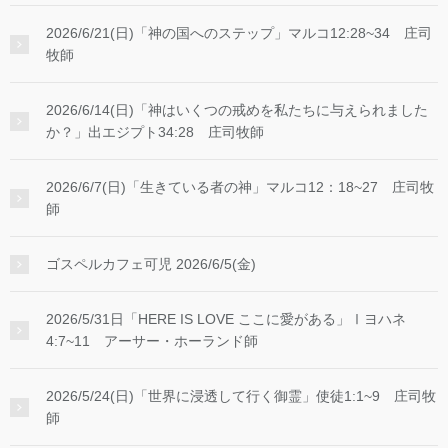
2026/6/21(日)「神の国へのステップ」マルコ12:28~34 庄司
牧師
2026/6/14(日)「神はいくつの戒めを私たちに与えられました
か？」出エジプト34:28 庄司牧師
2026/6/7(日)「生きている者の神」マルコ12：18~27 庄司牧
師
ゴスペルカフェ可児 2026/6/5(金)
2026/5/31日「HERE IS LOVE ここに愛がある」Ⅰヨハネ
4:7~11 アーサー・ホーランド師
2026/5/24(日)「世界に浸透して行く御霊」使徒1:1~9 庄司牧
師