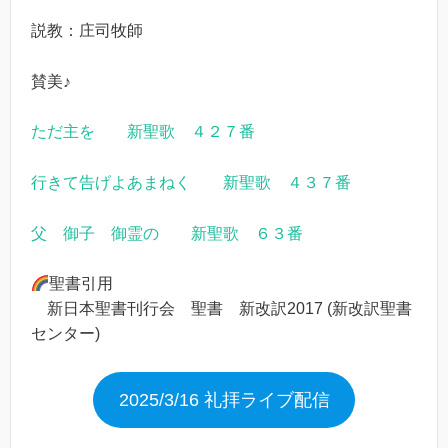
説教：庄司牧師
賛美♪
ただ主を 新聖歌 ４２７番
行きて告げよあまねく 新聖歌 ４３７番
父 御子 御霊の 新聖歌 ６３番
聖書引用
新日本聖書刊行会 聖書 新改訳2017 (新改訳聖書
センター)
2025/3/16 礼拝ライブ配信