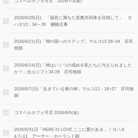
ゴスペルカフェ可児 2026/7/3(金)
2026/6/28(日) 「福音に満ちた宣教共同体を目指して」 ヨ
ハネ13：34～35 棚橋主事
2026/6/21(日)「神の国へのステップ」マルコ12:28~34 庄司
牧師
2026/6/14(日)「神はいくつの戒めを私たちに与えられました
か？」出エジプト34:28 庄司牧師
2026/6/7(日)「生きている者の神」マルコ12：18~27 庄司牧
師
ゴスペルカフェ可児 2026/6/5(金)
2026/5/31日「HERE IS LOVE ここに愛がある」Ⅰヨハネ
4:7~11 アーサー・ホーランド師