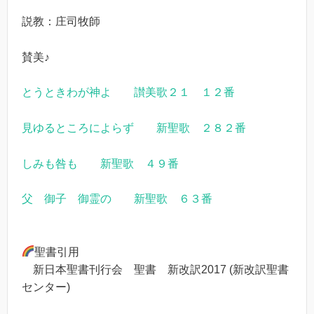
説教：庄司牧師
賛美♪
とうときわが神よ 讃美歌２１ １２番
見ゆるところによらず 新聖歌 ２８２番
しみも咎も 新聖歌 ４９番
父 御子 御霊の 新聖歌 ６３番
聖書引用
新日本聖書刊行会 聖書 新改訳2017 (新改訳聖書
センター)