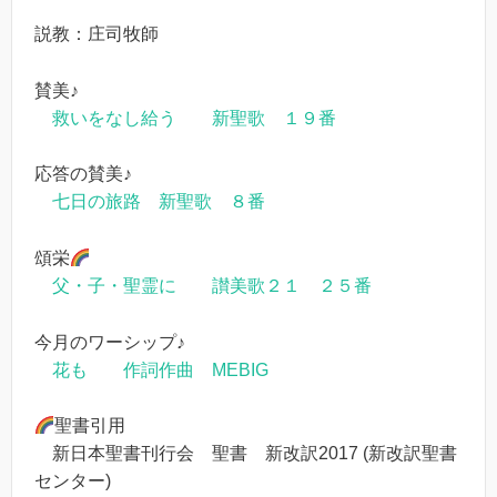
説教：庄司牧師
賛美♪
救いをなし給う 新聖歌 １９番
応答の賛美♪
七日の旅路 新聖歌 ８番
頌栄
父・子・聖霊に 讃美歌２１ ２５番
今月のワーシップ♪
花も 作詞作曲 MEBIG
聖書引用
新日本聖書刊行会 聖書 新改訳2017 (新改訳聖書
センター)