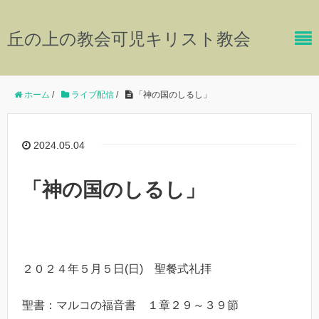
丘の上の教会可児キリスト教会
ホーム
/
ライブ配信
/
「神の国のしるし」
2024.05.04
「神の国のしるし」
２０２４年５月５日(日) 聖餐式礼拝
聖書：マルコの福音書 １章２９～３９節