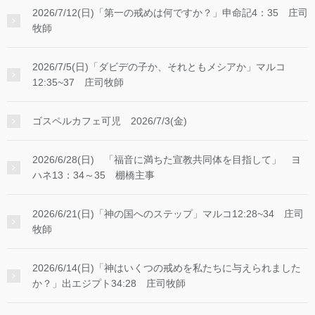
2026/7/12(日)「第一の戒めは何ですか？」申命記4：35 庄司
牧師
2026/7/5(日)「ダビデの子か、それともメシアか」マルコ
12:35~37 庄司牧師
ゴスペルカフェ可児 2026/7/3(金)
2026/6/28(日) 「福音に満ちた宣教共同体を目指して」 ヨ
ハネ13：34～35 棚橋主事
2026/6/21(日)「神の国へのステップ」マルコ12:28~34 庄司
牧師
2026/6/14(日)「神はいくつの戒めを私たちに与えられました
か？」出エジプト34:28 庄司牧師