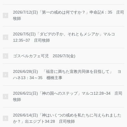
2026/7/12(日)「第一の戒めは何ですか？」申命記4：35 庄司
牧師
2026/7/5(日)「ダビデの子か、それともメシアか」マルコ
12:35~37 庄司牧師
ゴスペルカフェ可児 2026/7/3(金)
2026/6/28(日) 「福音に満ちた宣教共同体を目指して」 ヨ
ハネ13：34～35 棚橋主事
2026/6/21(日)「神の国へのステップ」マルコ12:28~34 庄司
牧師
2026/6/14(日)「神はいくつの戒めを私たちに与えられました
か？」出エジプト34:28 庄司牧師