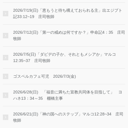
2026/7/19(日)「恵もうと待ち構えておられる主」出エジプト
記33:12~19 庄司牧師
2026/7/12(日)「第一の戒めは何ですか？」申命記4：35 庄司
牧師
2026/7/5(日)「ダビデの子か、それともメシアか」マルコ
12:35~37 庄司牧師
ゴスペルカフェ可児 2026/7/3(金)
2026/6/28(日) 「福音に満ちた宣教共同体を目指して」 ヨ
ハネ13：34～35 棚橋主事
2026/6/21(日)「神の国へのステップ」マルコ12:28~34 庄司
牧師