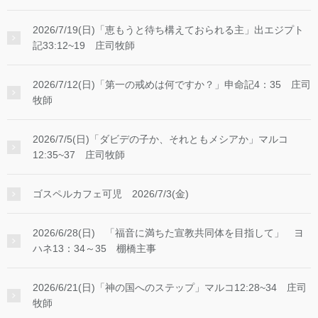
2026/7/19(日)「恵もうと待ち構えておられる主」出エジプト
記33:12~19 庄司牧師
2026/7/12(日)「第一の戒めは何ですか？」申命記4：35 庄司
牧師
2026/7/5(日)「ダビデの子か、それともメシアか」マルコ
12:35~37 庄司牧師
ゴスペルカフェ可児 2026/7/3(金)
2026/6/28(日) 「福音に満ちた宣教共同体を目指して」 ヨ
ハネ13：34～35 棚橋主事
2026/6/21(日)「神の国へのステップ」マルコ12:28~34 庄司
牧師