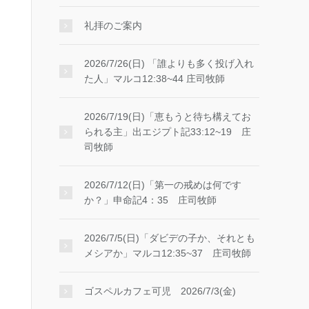
礼拝のご案内
2026/7/26(日) 「誰よりも多く投げ入れ
た人」マルコ12:38~44 庄司牧師
2026/7/19(日)「恵もうと待ち構えてお
られる主」出エジプト記33:12~19 庄
司牧師
2026/7/12(日)「第一の戒めは何です
か？」申命記4：35 庄司牧師
2026/7/5(日)「ダビデの子か、それとも
メシアか」マルコ12:35~37 庄司牧師
ゴスペルカフェ可児 2026/7/3(金)