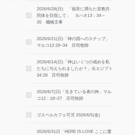
2026/6/28(日) 「福音に満ちた宣教共
同体を目指して」 ヨハネ13：34～
35 棚橋主事
2026/6/21(日)「神の国へのステップ」
マルコ12:28~34 庄司牧師
2026/6/14(日)「神はいくつの戒めを私
たちに与えられましたか？」出エジプト
34:28 庄司牧師
2026/6/7(日)「生きている者の神」マル
コ12：18~27 庄司牧師
ゴスペルカフェ可児 2026/6/5(金)
2026/5/31日「HERE IS LOVE ここに愛