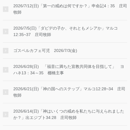
2026/7/12(日)「第一の戒めは何ですか？」申命記4：35 庄司
牧師
2026/7/5(日)「ダビデの子か、それともメシアか」マルコ
12:35~37 庄司牧師
ゴスペルカフェ可児 2026/7/3(金)
2026/6/28(日) 「福音に満ちた宣教共同体を目指して」 ヨ
ハネ13：34～35 棚橋主事
2026/6/21(日)「神の国へのステップ」マルコ12:28~34 庄司
牧師
2026/6/14(日)「神はいくつの戒めを私たちに与えられました
か？」出エジプト34:28 庄司牧師