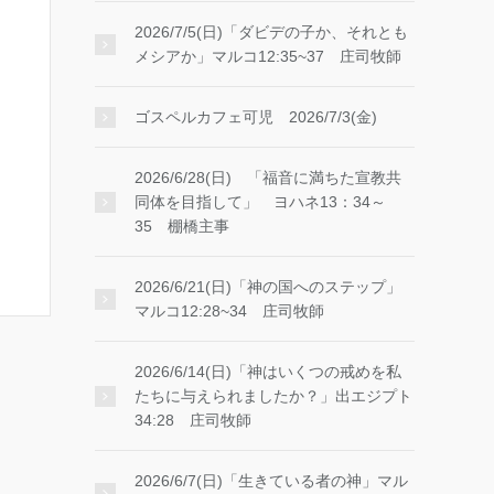
2026/7/5(日)「ダビデの子か、それとも
メシアか」マルコ12:35~37 庄司牧師
ゴスペルカフェ可児 2026/7/3(金)
2026/6/28(日) 「福音に満ちた宣教共
同体を目指して」 ヨハネ13：34～
35 棚橋主事
2026/6/21(日)「神の国へのステップ」
マルコ12:28~34 庄司牧師
2026/6/14(日)「神はいくつの戒めを私
たちに与えられましたか？」出エジプト
34:28 庄司牧師
2026/6/7(日)「生きている者の神」マル