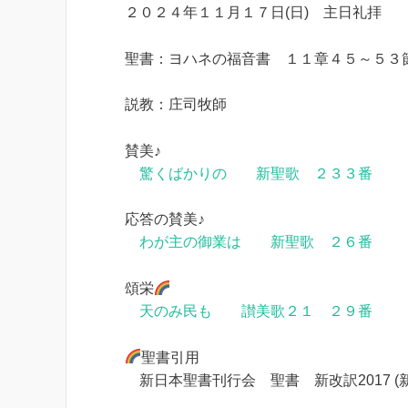
２０２４年１１月１７日(日) 主日礼拝
聖書：ヨハネの福音書 １１章４５～５３
説教：庄司牧師
賛美♪
驚くばかりの 新聖歌 ２３３番
応答の賛美♪
わが主の御業は 新聖歌 ２６番
頌栄
天のみ民も 讃美歌２１ ２９番
聖書引用
新日本聖書刊行会 聖書 新改訳2017 (