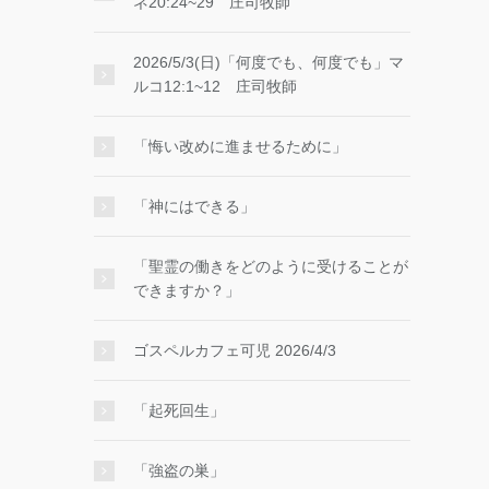
ネ20:24~29 庄司牧師
2026/5/3(日)「何度でも、何度でも」マ
ルコ12:1~12 庄司牧師
「悔い改めに進ませるために」
「神にはできる」
「聖霊の働きをどのように受けることが
できますか？」
ゴスペルカフェ可児 2026/4/3
「起死回生」
「強盗の巣」