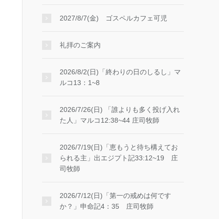
2027/8/7(金) ゴスペルカフェ可児
礼拝のご案内
2026/8/2(日)「終わりの日のしるし」マ
ルコ13：1~8
2026/7/26(日) 「誰よりも多く投げ入れ
た人」マルコ12:38~44 庄司牧師
2026/7/19(日)「恵もうと待ち構えてお
られる主」出エジプト記33:12~19 庄
司牧師
2026/7/12(日)「第一の戒めは何です
か？」申命記4：35 庄司牧師