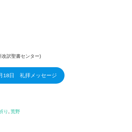
新改訳聖書センター)
2月18日 礼拝メッセージ
祈り
,
荒野