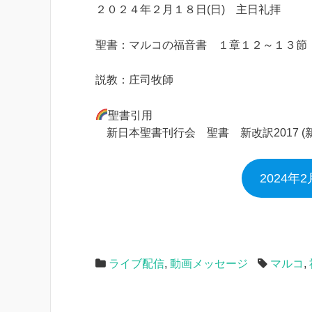
２０２４年２月１８日(日) 主日礼拝
聖書：マルコの福音書 １章１２～１３節
説教：庄司牧師
聖書引用
新日本聖書刊行会 聖書 新改訳2017 (
2024年
ライブ配信
,
動画メッセージ
マルコ
,