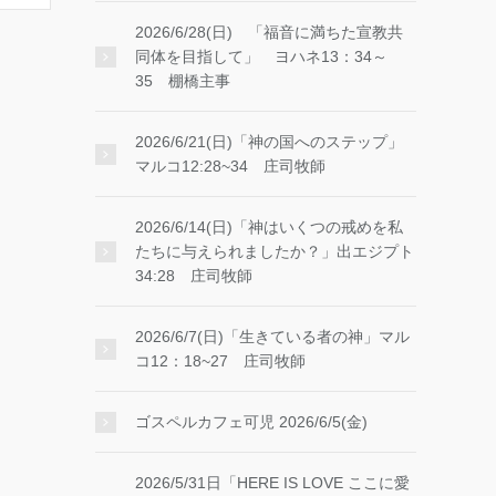
2026/6/28(日) 「福音に満ちた宣教共
同体を目指して」 ヨハネ13：34～
35 棚橋主事
2026/6/21(日)「神の国へのステップ」
マルコ12:28~34 庄司牧師
2026/6/14(日)「神はいくつの戒めを私
たちに与えられましたか？」出エジプト
34:28 庄司牧師
2026/6/7(日)「生きている者の神」マル
コ12：18~27 庄司牧師
ゴスペルカフェ可児 2026/6/5(金)
2026/5/31日「HERE IS LOVE ここに愛