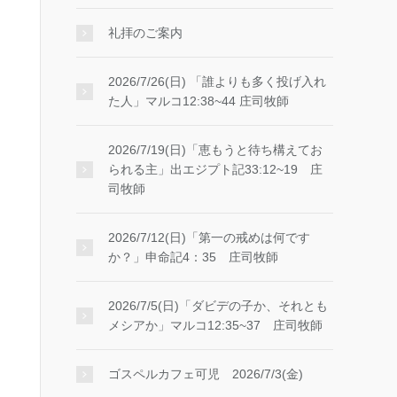
礼拝のご案内
2026/7/26(日) 「誰よりも多く投げ入れ
た人」マルコ12:38~44 庄司牧師
2026/7/19(日)「恵もうと待ち構えてお
られる主」出エジプト記33:12~19 庄
司牧師
2026/7/12(日)「第一の戒めは何です
か？」申命記4：35 庄司牧師
2026/7/5(日)「ダビデの子か、それとも
メシアか」マルコ12:35~37 庄司牧師
ゴスペルカフェ可児 2026/7/3(金)