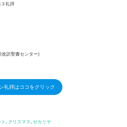
第３礼拝
新改訳聖書センター)
ン礼拝はココをクリック
ント
,
クリスマス
,
ゼカリヤ