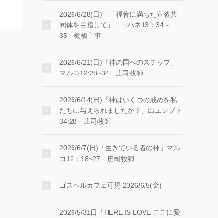
2026/6/28(日) 「福音に満ちた宣教共
同体を目指して」 ヨハネ13：34～
35 棚橋主事
2026/6/21(日)「神の国へのステップ」
マルコ12:28~34 庄司牧師
2026/6/14(日)「神はいくつの戒めを私
たちに与えられましたか？」出エジプト
34:28 庄司牧師
2026/6/7(日)「生きている者の神」マル
コ12：18~27 庄司牧師
ゴスペルカフェ可児 2026/6/5(金)
2026/5/31日「HERE IS LOVE ここに愛