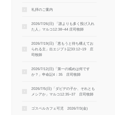
礼拝のご案内
2026/7/26(日) 「誰よりも多く投げ入れ
た人」マルコ12:38~44 庄司牧師
2026/7/19(日)「恵もうと待ち構えてお
られる主」出エジプト記33:12~19 庄
司牧師
2026/7/12(日)「第一の戒めは何です
か？」申命記4：35 庄司牧師
2026/7/5(日)「ダビデの子か、それとも
メシアか」マルコ12:35~37 庄司牧師
ゴスペルカフェ可児 2026/7/3(金)