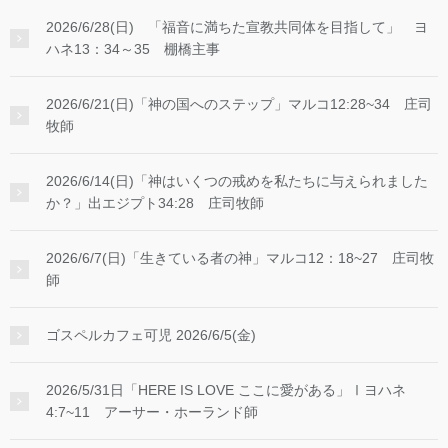
2026/6/28(日) 「福音に満ちた宣教共同体を目指して」 ヨ
ハネ13：34～35 棚橋主事
2026/6/21(日)「神の国へのステップ」マルコ12:28~34 庄司
牧師
2026/6/14(日)「神はいくつの戒めを私たちに与えられました
か？」出エジプト34:28 庄司牧師
2026/6/7(日)「生きている者の神」マルコ12：18~27 庄司牧
師
ゴスペルカフェ可児 2026/6/5(金)
2026/5/31日「HERE IS LOVE ここに愛がある」Ⅰヨハネ
4:7~11 アーサー・ホーランド師