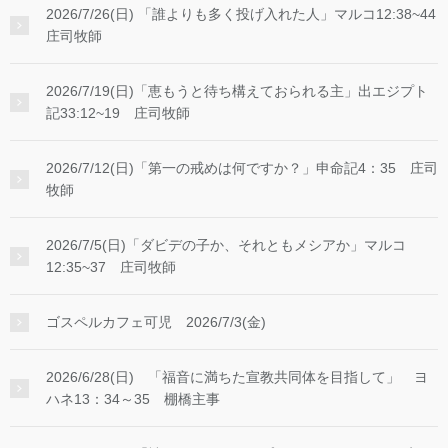
2026/7/26(日) 「誰よりも多く投げ入れた人」マルコ12:38~44
庄司牧師
2026/7/19(日)「恵もうと待ち構えておられる主」出エジプト
記33:12~19 庄司牧師
2026/7/12(日)「第一の戒めは何ですか？」申命記4：35 庄司
牧師
2026/7/5(日)「ダビデの子か、それともメシアか」マルコ
12:35~37 庄司牧師
ゴスペルカフェ可児 2026/7/3(金)
2026/6/28(日) 「福音に満ちた宣教共同体を目指して」 ヨ
ハネ13：34～35 棚橋主事