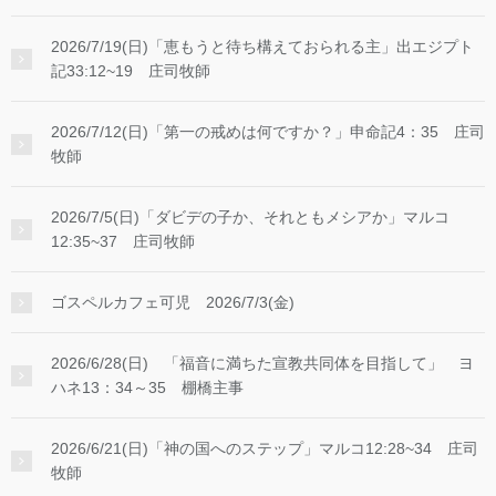
2026/7/19(日)「恵もうと待ち構えておられる主」出エジプト
記33:12~19 庄司牧師
2026/7/12(日)「第一の戒めは何ですか？」申命記4：35 庄司
牧師
2026/7/5(日)「ダビデの子か、それともメシアか」マルコ
12:35~37 庄司牧師
ゴスペルカフェ可児 2026/7/3(金)
2026/6/28(日) 「福音に満ちた宣教共同体を目指して」 ヨ
ハネ13：34～35 棚橋主事
2026/6/21(日)「神の国へのステップ」マルコ12:28~34 庄司
牧師