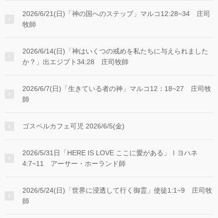
2026/6/21(日)「神の国へのステップ」マルコ12:28~34 庄司
牧師
2026/6/14(日)「神はいくつの戒めを私たちに与えられました
か？」出エジプト34:28 庄司牧師
2026/6/7(日)「生きている者の神」マルコ12：18~27 庄司牧
師
ゴスペルカフェ可児 2026/6/5(金)
2026/5/31日「HERE IS LOVE ここに愛がある」Ⅰヨハネ
4:7~11 アーサー・ホーランド師
2026/5/24(日)「世界に浸透して行く御霊」使徒1:1~9 庄司牧
師