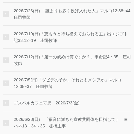
2026/7/26(日) 「誰よりも多く投げ入れた人」マルコ12:38~44
庄司牧師
2026/7/19(日)「恵もうと待ち構えておられる主」出エジプト
記33:12~19 庄司牧師
2026/7/12(日)「第一の戒めは何ですか？」申命記4：35 庄司
牧師
2026/7/5(日)「ダビデの子か、それともメシアか」マルコ
12:35~37 庄司牧師
ゴスペルカフェ可児 2026/7/3(金)
2026/6/28(日) 「福音に満ちた宣教共同体を目指して」 ヨ
ハネ13：34～35 棚橋主事