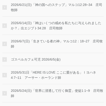
2026/6/21(日)「神の国へのステップ」マルコ12:28~34 庄司
牧師
2026/6/14(日)「神はいくつの戒めを私たちに与えられました
か？」出エジプト34:28 庄司牧師
2026/6/7(日)「生きている者の神」マルコ12：18~27 庄司牧
師
ゴスペルカフェ可児 2026/6/5(金)
2026/5/31日「HERE IS LOVE ここに愛がある」Ⅰヨハネ
4:7~11 アーサー・ホーランド師
2026/5/24(日)「世界に浸透して行く御霊」使徒1:1~9 庄司牧
師