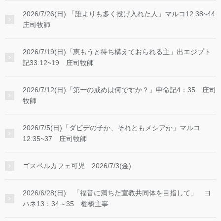
2026/7/26(日) 「誰よりも多く投げ入れた人」マルコ12:38~44
庄司牧師
2026/7/19(日)「恵もうと待ち構えておられる主」出エジプト
記33:12~19 庄司牧師
2026/7/12(日)「第一の戒めは何ですか？」申命記4：35 庄司
牧師
2026/7/5(日)「ダビデの子か、それともメシアか」マルコ
12:35~37 庄司牧師
ゴスペルカフェ可児 2026/7/3(金)
2026/6/28(日) 「福音に満ちた宣教共同体を目指して」 ヨ
ハネ13：34～35 棚橋主事