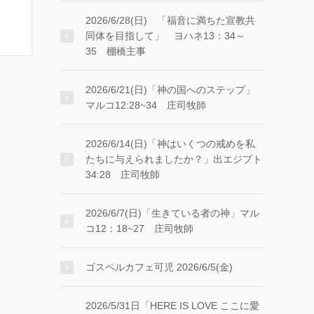
2026/6/28(日) 「福音に満ちた宣教共
同体を目指して」 ヨハネ13：34～
35 棚橋主事
2026/6/21(日)「神の国へのステップ」
マルコ12:28~34 庄司牧師
2026/6/14(日)「神はいくつの戒めを私
たちに与えられましたか？」出エジプト
34:28 庄司牧師
2026/6/7(日)「生きている者の神」マル
コ12：18~27 庄司牧師
ゴスペルカフェ可児 2026/6/5(金)
2026/5/31日「HERE IS LOVE ここに愛