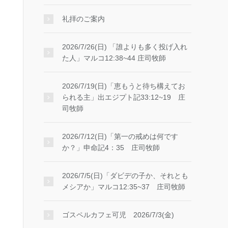
礼拝のご案内
2026/7/26(日) 「誰よりも多く投げ入れ
た人」マルコ12:38~44 庄司牧師
2026/7/19(日)「恵もうと待ち構えてお
られる主」出エジプト記33:12~19 庄
司牧師
2026/7/12(日)「第一の戒めは何です
か？」申命記4：35 庄司牧師
2026/7/5(日)「ダビデの子か、それとも
メシアか」マルコ12:35~37 庄司牧師
ゴスペルカフェ可児 2026/7/3(金)