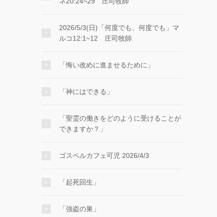
ネ20:24~29 庄司牧師
2026/5/3(日)「何度でも、何度でも」マ
ルコ12:1~12 庄司牧師
「悔い改めに進ませるために」
「神にはできる」
「聖霊の働きをどのように受けることが
できますか？」
ゴスペルカフェ可児 2026/4/3
「起死回生」
「強盗の巣」