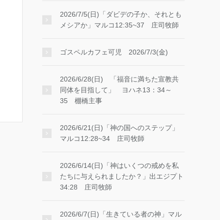
2026/7/5(日)「ダビデの子か、それとも
メシアか」マルコ12:35~37 庄司牧師
ゴスペルカフェ可児 2026/7/3(金)
2026/6/28(日) 「福音に満ちた宣教共
同体を目指して」 ヨハネ13：34～
35 棚橋主事
2026/6/21(日)「神の国へのステップ」
マルコ12:28~34 庄司牧師
2026/6/14(日)「神はいくつの戒めを私
たちに与えられましたか？」出エジプト
34:28 庄司牧師
2026/6/7(日)「生きている者の神」マル