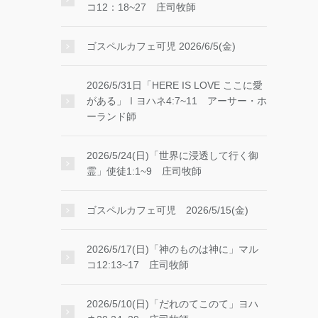
コ12：18~27 庄司牧師
ゴスペルカフェ可児 2026/6/5(金)
2026/5/31日「HERE IS LOVE ここに愛
がある」Ⅰヨハネ4:7~11 アーサー・ホ
ーランド師
2026/5/24(日)「世界に浸透して行く御
霊」使徒1:1~9 庄司牧師
ゴスペルカフェ可児 2026/5/15(金)
2026/5/17(日)「神のものは神に」マル
コ12:13~17 庄司牧師
2026/5/10(日)「だれのてこのて」ヨハ