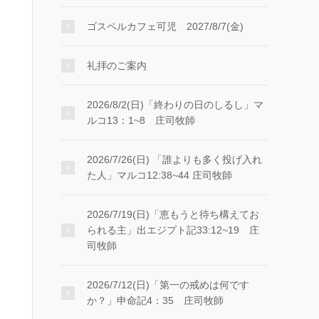
ゴスペルカフェ可児 2027/8/7(金)
礼拝のご案内
2026/8/2(日)「終わりの日のしるし」マ
ルコ13：1~8 庄司牧師
2026/7/26(日) 「誰よりも多く投げ入れ
た人」マルコ12:38~44 庄司牧師
2026/7/19(日)「恵もうと待ち構えてお
られる主」出エジプト記33:12~19 庄
司牧師
2026/7/12(日)「第一の戒めは何です
か？」申命記4：35 庄司牧師