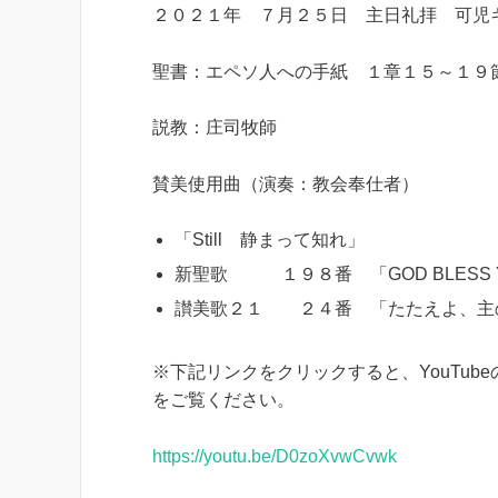
２０２１年 ７月２５日 主日礼拝 可児
聖書：エペソ人への手紙 １章１５～１９
説教：庄司牧師
賛美使用曲（演奏：教会奉仕者）
「Still 静まって知れ」
新聖歌 １９８番 「GOD BLESS 
讃美歌２１ ２４番 「たたえよ、主
※下記リンクをクリックすると、YouTu
をご覧ください。
https://youtu.be/D0zoXvwCvwk