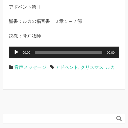
アドベント第Ⅱ
聖書：ルカの福音書 ２章１～７節
説教：脊戸牧師
音
00:00
00:00
声
プ
音声メッセージ
アドベント
,
クリスマス
,
ルカ
レ
ー
ヤ
ー
