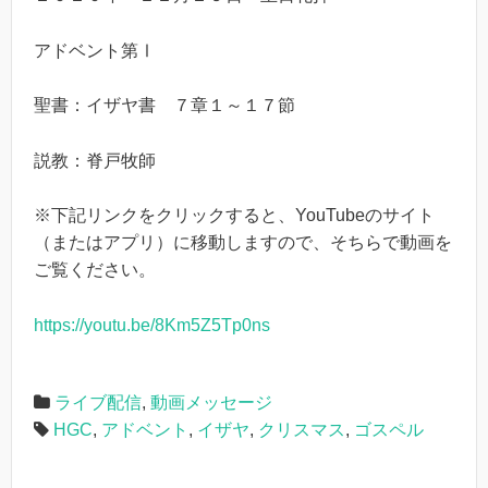
アドベント第Ⅰ
聖書：イザヤ書 ７章１～１７節
説教：脊戸牧師
※下記リンクをクリックすると、YouTubeのサイト
（またはアプリ）に移動しますので、そちらで動画を
ご覧ください。
https://youtu.be/8Km5Z5Tp0ns
ライブ配信
,
動画メッセージ
HGC
,
アドベント
,
イザヤ
,
クリスマス
,
ゴスペル