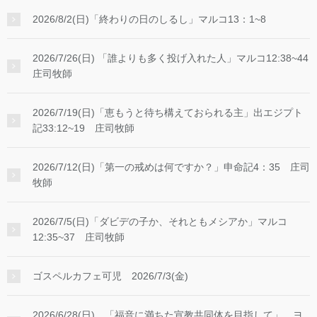
2026/8/2(日)「終わりの日のしるし」マルコ13：1~8
2026/7/26(日) 「誰よりも多く投げ入れた人」マルコ12:38~44
庄司牧師
2026/7/19(日)「恵もうと待ち構えておられる主」出エジプト
記33:12~19 庄司牧師
2026/7/12(日)「第一の戒めは何ですか？」申命記4：35 庄司
牧師
2026/7/5(日)「ダビデの子か、それともメシアか」マルコ
12:35~37 庄司牧師
ゴスペルカフェ可児 2026/7/3(金)
2026/6/28(日) 「福音に満ちた宣教共同体を目指して」 ヨ