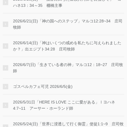
ハネ13：34～35 棚橋主事
2026/6/21(日)「神の国へのステップ」マルコ12:28~34 庄司
牧師
2026/6/14(日)「神はいくつの戒めを私たちに与えられました
か？」出エジプト34:28 庄司牧師
2026/6/7(日)「生きている者の神」マルコ12：18~27 庄司牧
師
ゴスペルカフェ可児 2026/6/5(金)
2026/5/31日「HERE IS LOVE ここに愛がある」Ⅰヨハネ
4:7~11 アーサー・ホーランド師
2026/5/24(日)「世界に浸透して行く御霊」使徒1:1~9 庄司牧