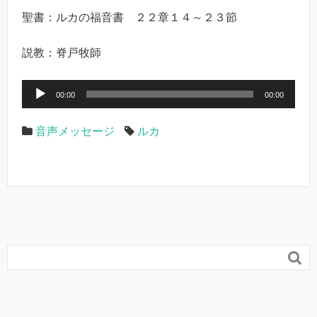
聖書：ルカの福音書 ２２章１４～２３節
説教：脊戸牧師
音
00:00
00:00
声
プ
音声メッセージ
ルカ
レ
ー
ヤ
ー
