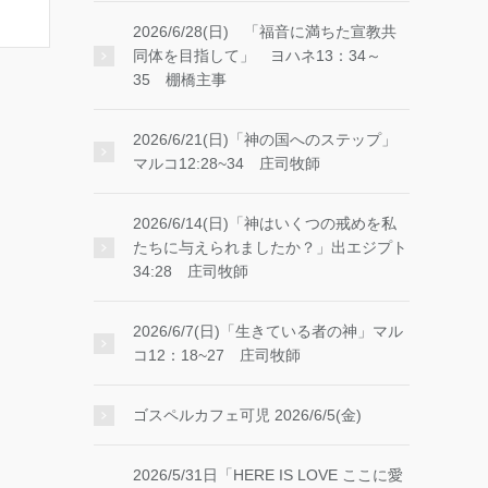
2026/6/28(日) 「福音に満ちた宣教共
同体を目指して」 ヨハネ13：34～
35 棚橋主事
2026/6/21(日)「神の国へのステップ」
マルコ12:28~34 庄司牧師
2026/6/14(日)「神はいくつの戒めを私
たちに与えられましたか？」出エジプト
34:28 庄司牧師
2026/6/7(日)「生きている者の神」マル
コ12：18~27 庄司牧師
ゴスペルカフェ可児 2026/6/5(金)
2026/5/31日「HERE IS LOVE ここに愛