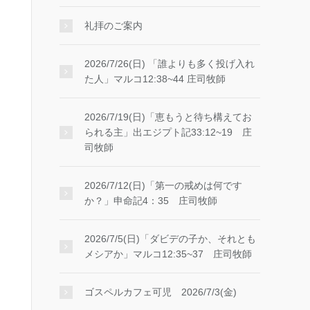
礼拝のご案内
2026/7/26(日) 「誰よりも多く投げ入れ
た人」マルコ12:38~44 庄司牧師
2026/7/19(日)「恵もうと待ち構えてお
られる主」出エジプト記33:12~19 庄
司牧師
2026/7/12(日)「第一の戒めは何です
か？」申命記4：35 庄司牧師
2026/7/5(日)「ダビデの子か、それとも
メシアか」マルコ12:35~37 庄司牧師
ゴスペルカフェ可児 2026/7/3(金)