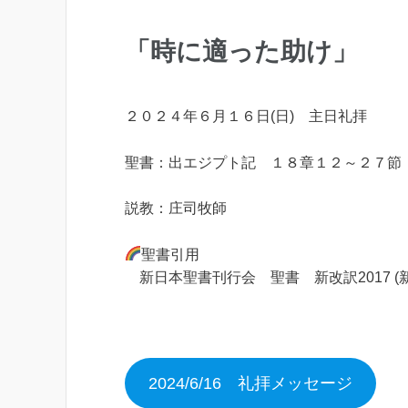
「時に適った助け」
２０２４年６月１６日(日) 主日礼拝
聖書：出エジプト記 １８章１２～２７節
説教：庄司牧師
聖書引用
新日本聖書刊行会 聖書 新改訳2017 (
2024/6/16 礼拝メッセージ