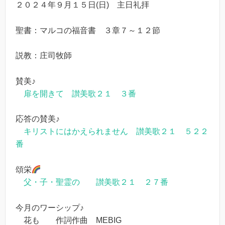
２０２４年９月１５日(日) 主日礼拝
聖書：マルコの福音書 ３章７～１２節
説教：庄司牧師
賛美♪
扉を開きて 讃美歌２１ ３番
応答の賛美♪
キリストにはかえられません 讃美歌２１ ５２２
番
頌栄
父・子・聖霊の 讃美歌２１ ２７番
今月のワーシップ♪
花も 作詞作曲 MEBIG