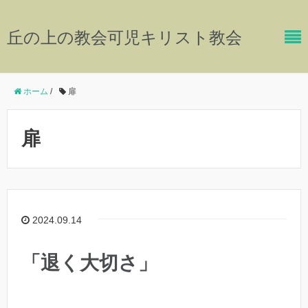
丘の上の教会可児キリスト教会
ホーム
/
扉
扉
2024.09.14
「退く大切さ」