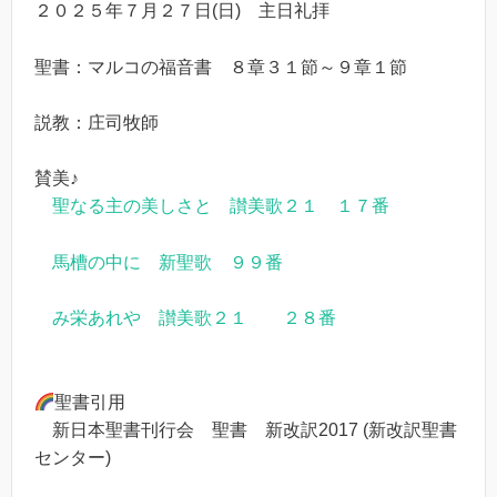
２０２５年７月２７日(日) 主日礼拝
聖書：マルコの福音書 ８章３１節～９章１節
説教：庄司牧師
賛美♪
聖なる主の美しさと 讃美歌２１ １７番
馬槽の中に 新聖歌 ９９番
み栄あれや 讃美歌２１ ２８番
聖書引用
新日本聖書刊行会 聖書 新改訳2017 (新改訳聖書
センター)