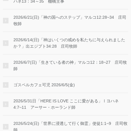
ハネ13：34～35 棚橋主事
2026/6/21(日)「神の国へのステップ」マルコ12:28~34 庄司
牧師
2026/6/14(日)「神はいくつの戒めを私たちに与えられました
か？」出エジプト34:28 庄司牧師
2026/6/7(日)「生きている者の神」マルコ12：18~27 庄司牧
師
ゴスペルカフェ可児 2026/6/5(金)
2026/5/31日「HERE IS LOVE ここに愛がある」Ⅰヨハネ
4:7~11 アーサー・ホーランド師
2026/5/24(日)「世界に浸透して行く御霊」使徒1:1~9 庄司牧
師