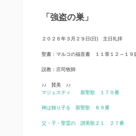
「強盗の巣」
２０２６年３月２９日(日) 主日礼拝
聖書：マルコの福音書 １１章１２～１９
説教：庄司牧師
♪♪ 賛美 ♪♪
マジェスティ 新聖歌 １７０番
神は独り子を 新聖歌 ８９番
父・子・聖霊の 讃美歌２１ ２７番