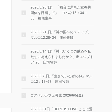
2026/6/28(日) 「福音に満ちた宣教共
同体を目指して」 ヨハネ13：34～
35 棚橋主事
2026/6/21(日)「神の国へのステップ」
マルコ12:28~34 庄司牧師
2026/6/14(日)「神はいくつの戒めを私
たちに与えられましたか？」出エジプト
34:28 庄司牧師
2026/6/7(日)「生きている者の神」マル
コ12：18~27 庄司牧師
ゴスペルカフェ可児 2026/6/5(金)
2026/5/31日「HERE IS LOVE ここに愛