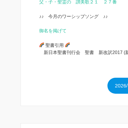
父・子・聖霊の 讃美歌２１ ２７番
♪♪ 今月のワーシップソング ♪♪
御名を掲げて
聖書引用
新日本聖書刊行会 聖書 新改訳2017 (
202