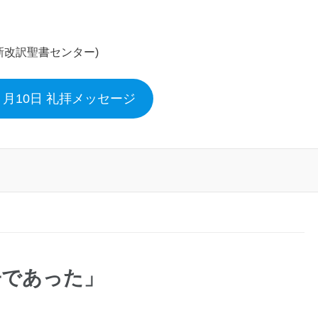
新改訳聖書センター)
年３月10日 礼拝メッセージ
子であった」