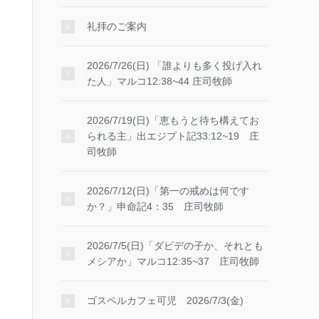
礼拝のご案内
2026/7/26(日) 「誰よりも多く投げ入れ
た人」マルコ12:38~44 庄司牧師
2026/7/19(日)「恵もうと待ち構えてお
られる主」出エジプト記33:12~19 庄
司牧師
2026/7/12(日)「第一の戒めは何です
か？」申命記4：35 庄司牧師
2026/7/5(日)「ダビデの子か、それとも
メシアか」マルコ12:35~37 庄司牧師
ゴスペルカフェ可児 2026/7/3(金)