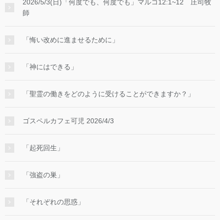
2026/5/3(日)「何度でも、何度でも」マルコ12:1~12 庄司牧
師
「悔い改めに進ませるために」
「神にはできる」
「聖霊の働きをどのように受けることができますか？」
ゴスペルカフェ可児 2026/4/3
「起死回生」
「強盗の巣」
「それぞれの思惑」