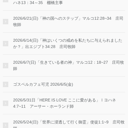
ハネ13：34～35 棚橋主事
2026/6/21(日)「神の国へのステップ」マルコ12:28~34 庄司
牧師
2026/6/14(日)「神はいくつの戒めを私たちに与えられました
か？」出エジプト34:28 庄司牧師
2026/6/7(日)「生きている者の神」マルコ12：18~27 庄司牧
師
ゴスペルカフェ可児 2026/6/5(金)
2026/5/31日「HERE IS LOVE ここに愛がある」Ⅰヨハネ
4:7~11 アーサー・ホーランド師
2026/5/24(日)「世界に浸透して行く御霊」使徒1:1~9 庄司牧