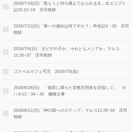
2026/7/19(日)「恵もうと待ち構えておられる主」出エジプト
記33:12~19 庄司牧師
2026/7/12(日)「第一の戒めは何ですか？」申命記4：35 庄司
牧師
2026/7/5(日)「ダビデの子か、それともメシアか」マルコ
12:35~37 庄司牧師
ゴスペルカフェ可児 2026/7/3(金)
2026/6/28(日) 「福音に満ちた宣教共同体を目指して」 ヨ
ハネ13：34～35 棚橋主事
2026/6/21(日)「神の国へのステップ」マルコ12:28~34 庄司
牧師