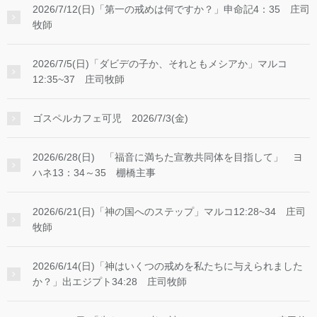
2026/7/12(日)「第一の戒めは何ですか？」申命記4：35 庄司
牧師
2026/7/5(日)「ダビデの子か、それともメシアか」マルコ
12:35~37 庄司牧師
ゴスペルカフェ可児 2026/7/3(金)
2026/6/28(日) 「福音に満ちた宣教共同体を目指して」 ヨ
ハネ13：34～35 棚橋主事
2026/6/21(日)「神の国へのステップ」マルコ12:28~34 庄司
牧師
2026/6/14(日)「神はいくつの戒めを私たちに与えられました
か？」出エジプト34:28 庄司牧師