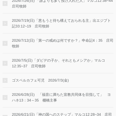
2026/7/26(日) 「誰よりも多く投げ入れた人」マルコ12:38~44
庄司牧師
2026/7/19(日)「恵もうと待ち構えておられる主」出エジプト
記33:12~19 庄司牧師
2026/7/12(日)「第一の戒めは何ですか？」申命記4：35 庄司
牧師
2026/7/5(日)「ダビデの子か、それともメシアか」マルコ
12:35~37 庄司牧師
ゴスペルカフェ可児 2026/7/3(金)
2026/6/28(日) 「福音に満ちた宣教共同体を目指して」 ヨ
ハネ13：34～35 棚橋主事
2026/6/21(日)「神の国へのステップ」マルコ12:28~34 庄司