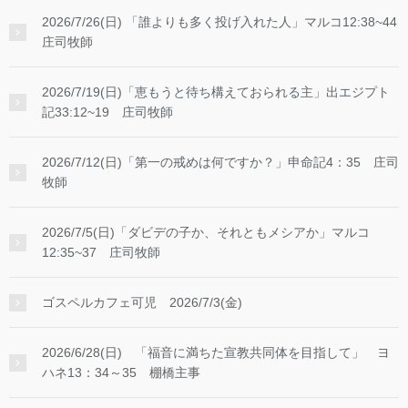
2026/7/26(日) 「誰よりも多く投げ入れた人」マルコ12:38~44
庄司牧師
2026/7/19(日)「恵もうと待ち構えておられる主」出エジプト
記33:12~19 庄司牧師
2026/7/12(日)「第一の戒めは何ですか？」申命記4：35 庄司
牧師
2026/7/5(日)「ダビデの子か、それともメシアか」マルコ
12:35~37 庄司牧師
ゴスペルカフェ可児 2026/7/3(金)
2026/6/28(日) 「福音に満ちた宣教共同体を目指して」 ヨ
ハネ13：34～35 棚橋主事