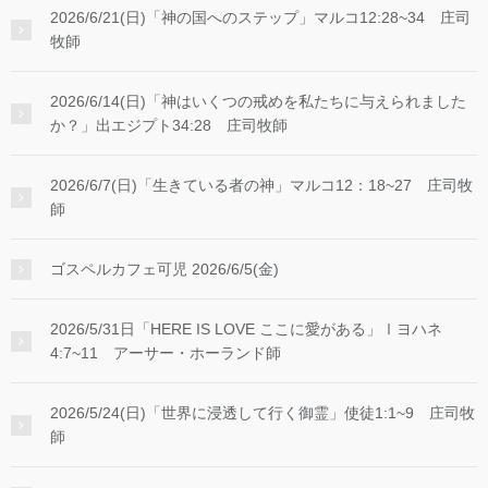
2026/6/21(日)「神の国へのステップ」マルコ12:28~34 庄司
牧師
2026/6/14(日)「神はいくつの戒めを私たちに与えられました
か？」出エジプト34:28 庄司牧師
2026/6/7(日)「生きている者の神」マルコ12：18~27 庄司牧
師
ゴスペルカフェ可児 2026/6/5(金)
2026/5/31日「HERE IS LOVE ここに愛がある」Ⅰヨハネ
4:7~11 アーサー・ホーランド師
2026/5/24(日)「世界に浸透して行く御霊」使徒1:1~9 庄司牧
師