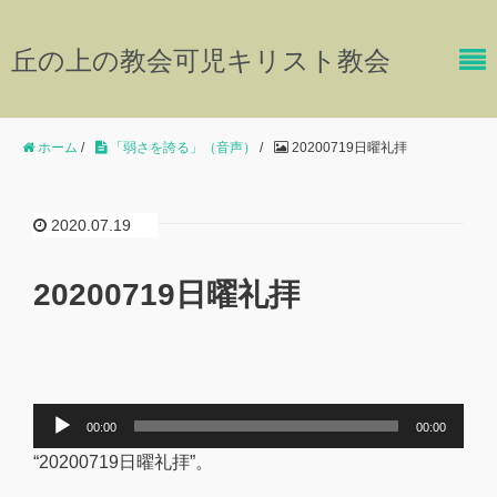
丘の上の教会可児キリスト教会
ホーム
/
「弱さを誇る」（音声）
/
20200719日曜礼拝
2020.07.19
20200719日曜礼拝
音
00:00
00:00
声
“20200719日曜礼拝”。
プ