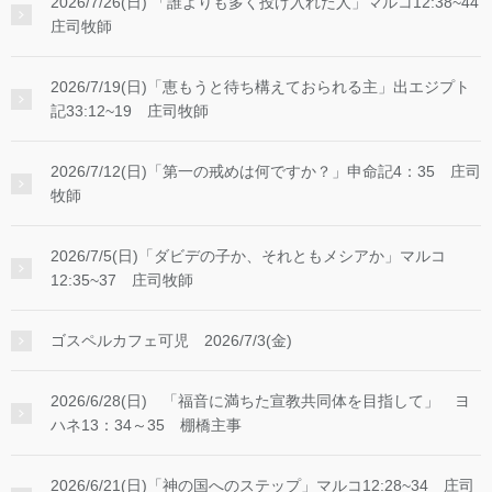
2026/7/26(日) 「誰よりも多く投げ入れた人」マルコ12:38~44
庄司牧師
2026/7/19(日)「恵もうと待ち構えておられる主」出エジプト
記33:12~19 庄司牧師
2026/7/12(日)「第一の戒めは何ですか？」申命記4：35 庄司
牧師
2026/7/5(日)「ダビデの子か、それともメシアか」マルコ
12:35~37 庄司牧師
ゴスペルカフェ可児 2026/7/3(金)
2026/6/28(日) 「福音に満ちた宣教共同体を目指して」 ヨ
ハネ13：34～35 棚橋主事
2026/6/21(日)「神の国へのステップ」マルコ12:28~34 庄司