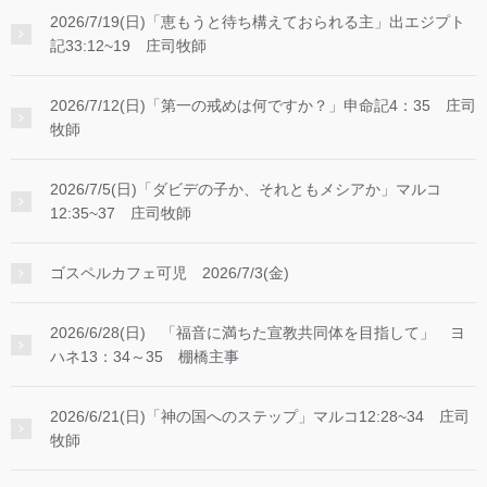
2026/7/19(日)「恵もうと待ち構えておられる主」出エジプト
記33:12~19 庄司牧師
2026/7/12(日)「第一の戒めは何ですか？」申命記4：35 庄司
牧師
2026/7/5(日)「ダビデの子か、それともメシアか」マルコ
12:35~37 庄司牧師
ゴスペルカフェ可児 2026/7/3(金)
2026/6/28(日) 「福音に満ちた宣教共同体を目指して」 ヨ
ハネ13：34～35 棚橋主事
2026/6/21(日)「神の国へのステップ」マルコ12:28~34 庄司
牧師