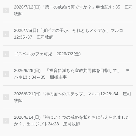
2026/7/12(日)「第一の戒めは何ですか？」申命記4：35 庄司
牧師
2026/7/5(日)「ダビデの子か、それともメシアか」マルコ
12:35~37 庄司牧師
ゴスペルカフェ可児 2026/7/3(金)
2026/6/28(日) 「福音に満ちた宣教共同体を目指して」 ヨ
ハネ13：34～35 棚橋主事
2026/6/21(日)「神の国へのステップ」マルコ12:28~34 庄司
牧師
2026/6/14(日)「神はいくつの戒めを私たちに与えられました
か？」出エジプト34:28 庄司牧師