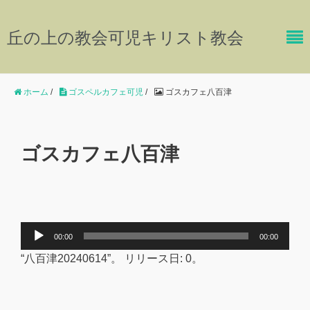
丘の上の教会可児キリスト教会
ホーム
/
ゴスペルカフェ可児
/
ゴスカフェ八百津
ゴスカフェ八百津
音
00:00
00:00
声
“八百津20240614”。 リリース日: 0。
プ
レ
ー