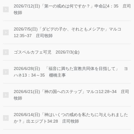
2026/7/12(日)「第一の戒めは何ですか？」申命記4：35 庄司
牧師
2026/7/5(日)「ダビデの子か、それともメシアか」マルコ
12:35~37 庄司牧師
ゴスペルカフェ可児 2026/7/3(金)
2026/6/28(日) 「福音に満ちた宣教共同体を目指して」 ヨ
ハネ13：34～35 棚橋主事
2026/6/21(日)「神の国へのステップ」マルコ12:28~34 庄司
牧師
2026/6/14(日)「神はいくつの戒めを私たちに与えられました
か？」出エジプト34:28 庄司牧師