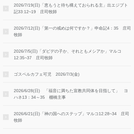
2026/7/19(日)「恵もうと待ち構えておられる主」出エジプト
記33:12~19 庄司牧師
2026/7/12(日)「第一の戒めは何ですか？」申命記4：35 庄司
牧師
2026/7/5(日)「ダビデの子か、それともメシアか」マルコ
12:35~37 庄司牧師
ゴスペルカフェ可児 2026/7/3(金)
2026/6/28(日) 「福音に満ちた宣教共同体を目指して」 ヨ
ハネ13：34～35 棚橋主事
2026/6/21(日)「神の国へのステップ」マルコ12:28~34 庄司
牧師