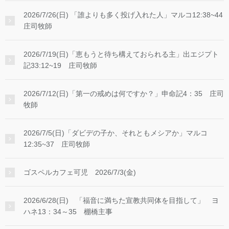
2026/7/26(日) 「誰よりも多く投げ入れた人」マルコ12:38~44
庄司牧師
2026/7/19(日)「恵もうと待ち構えておられる主」出エジプト
記33:12~19 庄司牧師
2026/7/12(日)「第一の戒めは何ですか？」申命記4：35 庄司
牧師
2026/7/5(日)「ダビデの子か、それともメシアか」マルコ
12:35~37 庄司牧師
ゴスペルカフェ可児 2026/7/3(金)
2026/6/28(日) 「福音に満ちた宣教共同体を目指して」 ヨ
ハネ13：34～35 棚橋主事