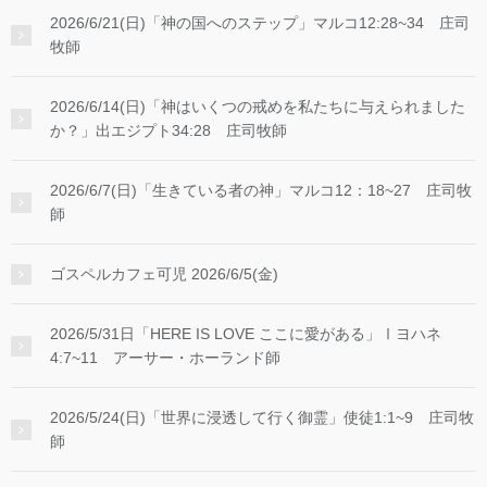
2026/6/21(日)「神の国へのステップ」マルコ12:28~34 庄司
牧師
2026/6/14(日)「神はいくつの戒めを私たちに与えられました
か？」出エジプト34:28 庄司牧師
2026/6/7(日)「生きている者の神」マルコ12：18~27 庄司牧
師
ゴスペルカフェ可児 2026/6/5(金)
2026/5/31日「HERE IS LOVE ここに愛がある」Ⅰヨハネ
4:7~11 アーサー・ホーランド師
2026/5/24(日)「世界に浸透して行く御霊」使徒1:1~9 庄司牧
師