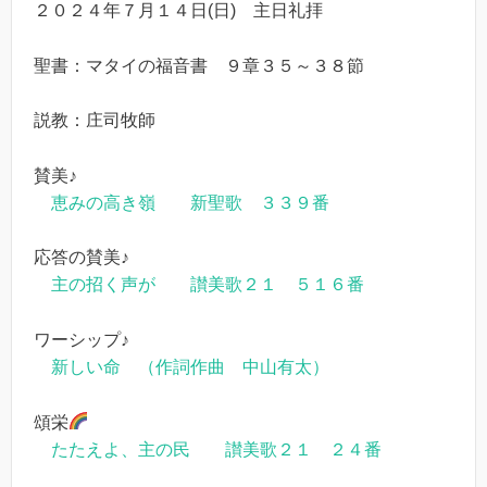
２０２４年７月１４日(日) 主日礼拝
聖書：マタイの福音書 ９章３５～３８節
説教：庄司牧師
賛美♪
恵みの高き嶺 新聖歌 ３３９番
応答の賛美♪
主の招く声が 讃美歌２１ ５１６番
ワーシップ♪
新しい命 （作詞作曲 中山有太）
頌栄
たたえよ、主の民 讃美歌２１ ２４番