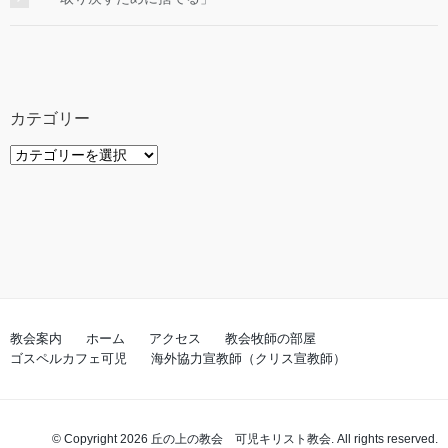
注意して訳すのであれば、このようになるでしょう。
「イスラエルの神ヤハウェが、私のご主人様にこうお
告げになった。」この詩を歌ったのがダビデ自身だと
すれば、ダビデ自身が、まだ見ぬ子孫、しかも自分か
らすれば子どもにあたる人物を、来るべき救い主とし
カテゴリー
て「わたしの主、わたしのご主人さま」と呼んだとい
カ
うことになります。ダビデにとってのご主人となる
テ
「主」とは、メシアなる救い主、イエス・キリストで
ゴ
す。またイエスは３６節で、「ダビデ自身が、聖霊に
リ
よって、こう言っています。」と語られました。つま
ー
りダビデのこのような告白は、聖霊から預言として受
け取った告白である、ということをイエスは示してお
られます。 系図の上では、イエスは実際にダビデの
教会案内
ホーム
アクセス
教会牧師の部屋
子孫としてお生まれになりました。新約聖書の始め、
ゴスペルカフェ可児
海外協力宣教師（クリス宣教師）
マタイの福音書の１章１節を見ると分かります。「ア
ブラハムの子、ダビデの子、イエス・キリストの系
図」 イスラエル民族の重要な父祖であるアブラハム
から、彼らが愛し尊敬しているダビデ王を経て、イエ
© Copyright 2026 丘の上の教会 可児キリスト教会. All rights reserved.