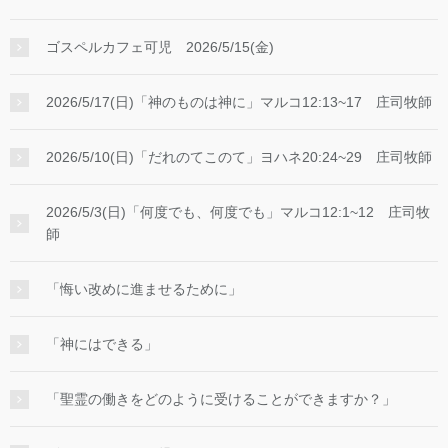
体的に、旧約聖書を通して自らがメシアなる救い主で
あることを、ユダヤの人々が尊敬し、愛して止まない
ゴスペルカフェ可児 2026/5/15(金)
ダビデ王を引き合いに出して、示そうとされました。
それが３６，３７節です。ダビデ自身が、聖霊によっ
2026/5/17(日)「神のものは神に」マルコ12:13~17 庄司牧師
て、こう言っています。『主は、私の主に言われた。
「あなたは、わたしの右の座に着いていなさい。わた
2026/5/10(日)「だれのてこのて」ヨハネ20:24~29 庄司牧師
しがあなたの敵をあなたの足台とするまで。」』ダビ
デ自身がキリストを主と呼んでいるのに、どうしてキ
リストがダビデの子なのでしょう。」 この３６節
2026/5/3(日)「何度でも、何度でも」マルコ12:1~12 庄司牧
師
は、旧約聖書の詩篇１１０篇１節からの引用です。当
時の人々はこの１１０篇をダビデの作と信じていまし
た。イエスもその当時の共通認識に基づいて引用され
「悔い改めに進ませるために」
ています。そしてこの詩篇はメシア詩篇として有名で
あり、メシアが世界の支配者として君臨する様子を描
「神にはできる」
いています。 詩篇１１０篇１節にはこのよう記され
ています。共に開きましょう。詩篇１１０：１節は、
「聖霊の働きをどのように受けることができますか？」
聖書の中ほど、旧約聖書Ｐ１０５３です。この１１
０：１節を共に読んでみましょう。『主は、私の主に