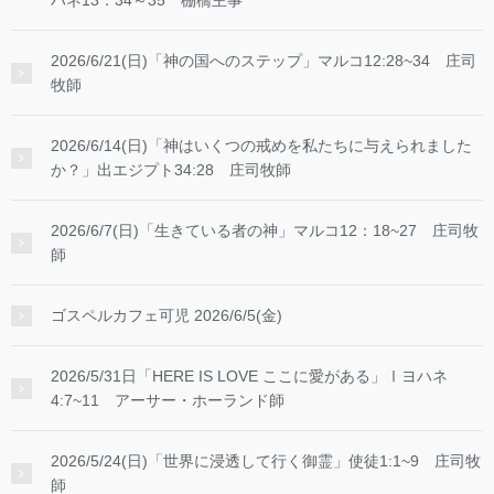
ハネ13：34～35 棚橋主事
れ、任命された者ということであり、次第に神が遣わ
して下さった救い主を意味することばになっていきま
2026/6/21(日)「神の国へのステップ」マルコ12:28~34 庄司
した。ですからイエスの時代、メシア、すなわちキリ
牧師
ストと言えばそれは「救い主」という意味でした。そ
れゆえ「イエス・キリスト」という呼び方は、「イエ
2026/6/14(日)「神はいくつの戒めを私たちに与えられました
スこそキリスト、すなわち救い主である」という意味
か？」出エジプト34:28 庄司牧師
であり、それ自体が一つの信仰告白となって行きまし
た。 またイエスという名前自体が、「神は救いであ
る」という意味です。そして先程お話したイエス・キ
2026/6/7(日)「生きている者の神」マルコ12：18~27 庄司牧
師
リストの「キリスト」ということばは、タイトル、称
号でもあります。従って「イエス」という名前も、
「キリスト」という称号も、共に神の救いが込められ
ゴスペルカフェ可児 2026/6/5(金)
ています。そして名前に込められた意味だけでなく、
愛ある業、イエスが語られたことば、そして行った多
2026/5/31日「HERE IS LOVE ここに愛がある」Ⅰヨハネ
くの奇蹟から、イエスは救い主、メシアとして、罪と
4:7~11 アーサー・ホーランド師
罪から来る死から全人類を解放して下さるお方であ
る。そのように信じるに足る多くの証拠、しるしをイ
2026/5/24(日)「世界に浸透して行く御霊」使徒1:1~9 庄司牧
エスは持っておられました。そしてイエスご自身が具
師