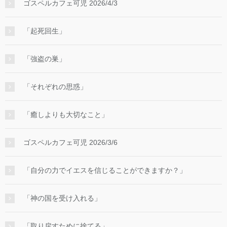
ゴスペルカフェ可児 2026/4/3
言われた。「あなたは、わたしの右の座に着いていな
さい。わたしがあなたの敵をあなたの足台とするま
「起死回生」
で。」』これは主なる神が、救い主の勝利とそのご支
配の確立を告げておられるところです。主は、私の主
に言われたと、「主」という言葉が二度使われていま
「強盗の巣」
す。マルコ福音書の原文においては、両者は同じこと
ばが使われていますが、詩篇の原文においてはこの二
「それぞれの思惑」
つは全く別のことば、単語が使われています。初めに
記されている「主」は旧約聖書の原語のヘブル語で
「癒しよりも大切なこと」
「ヤーウェ」あるいは「ヤハウェ」と読まれる、イス
ラエルの神のみ名を指す固有名詞で、太文字で表され
ゴスペルカフェ可児 2026/3/6
ています。私たちが父なる神と呼ぶお方でもありま
す。文語訳聖書ではこれを「エホバ」と訳していまし
「自分の力でイエスを信じることができますか？」
たが、口語訳から「主」と訳されるようになりまし
た。それに対して次に記されている「わたしの主」の
方の「主」は、ヘブル語で「アドーン」と表記され、
「神の国を受け入れる」
「主人」という意味の普通名詞です。太文字で表され
ていません。ですから引用元の詩篇を「主」の違いに
「取り戻すために捨てる」