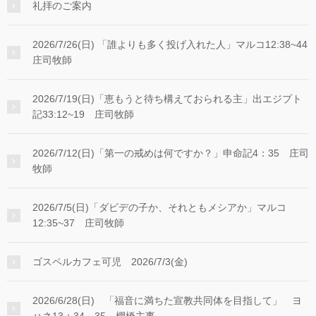
うことです。それほどまでに彼らを論破してきイエス
礼拝のご案内
ですが、今度は自ら彼らに質問されました。 ３５
節。「律法学者たちは、どうしてキリストをダビデの
2026/7/26(日) 「誰よりも多く投げ入れた人」マルコ12:38~44
子と言うのですか。」新共同訳ではこのように翻訳さ
庄司牧師
れています。「どうして律法学者たちは、『メシアは
ダビデの子だ』と言うのか。」新改訳ではキリストと
2026/7/19(日)「恵もうと待ち構えておられる主」出エジプト
いうところを、新共同訳では「メシア」と訳していま
記33:12~19 庄司牧師
す。 この３５節は、新約聖書の原文のギリシャ語で
は「クリストス」と記されています。それを新改訳聖
2026/7/12(日)「第一の戒めは何ですか？」申命記4：35 庄司
書では「キリスト」と訳しています。この「クリスト
牧師
ス」もしくは「キリスト」という言葉は、旧約聖書の
原語のへブル語、「メシア」という言葉が元になって
2026/7/5(日)「ダビデの子か、それともメシアか」マルコ
います。新共同訳はこのヘブル語のメシアをそのまま
12:35~37 庄司牧師
イエスに当てはめたということです。 このメシアと
いうことばの意味は、「油注がれた者」であり、救い
ゴスペルカフェ可児 2026/7/3(金)
主を表します。旧約聖書には、神によって王や祭司な
どの務めに任命された者は、そのしるしとして、油が
2026/6/28(日) 「福音に満ちた宣教共同体を目指して」 ヨ
注がれました。ですからメシアは神によって立てら