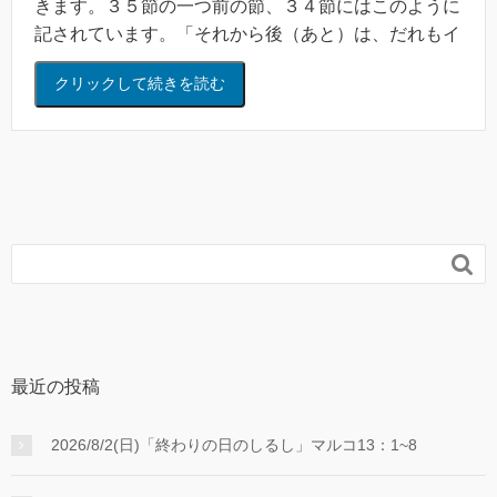
きます。３５節の一つ前の節、３４節にはこのように
記されています。「それから後（あと）は、だれもイ
エスにあえて尋ねる者はいなかった。」前回見た箇所
クリックして続きを読む
です。一人の律法学者が正直で真面目な態度でイエス
に接し、律法の中でどれが一番大切であるかをイエス
に問いました。それまでイエスに敵対する様々な宗教
指導者たちが、入れ替わり立ち替わりイエスを陥れる
ための質問をして来ました。しかしイエスがあまりに
も的確に、いやそれ以上の知恵を持って答えられる様
子を見て、イエスの言葉尻を捕らえてローマ帝国に訴

える、もしくは民衆の人気を失わせようとして来た他
の宗教指導者たちが、ギブアップ、諦めた時の様子で
す。 ルカの福音書２０：４０には、「彼らはもうそ
れ以上何も質問する勇気がなかった。」と記されてい
最近の投稿
ます。悪意ある質問によってイエスを陥れることより
も、その質問によってかえって自分が不利になる、面
2026/8/2(日)「終わりの日のしるし」マルコ13：1~8
目を失う、だからもうあえて冒険はしない。彼らを黙
らせるほどに、イエスの答えは彼らを驚嘆させたとい