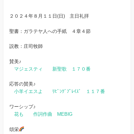
２０２４年８月１１日(日) 主日礼拝
聖書：ガラテヤ人への手紙 ４章４節
説教：庄司牧師
賛美♪
マジェスティ 新聖歌 １７０番
応答の賛美♪
小羊イエスよ ﾘﾋﾞﾝｸﾞﾌﾟﾚｲｽﾞ １１７番
ワーシップ♪
花も 作詞作曲 MEBIG
頌栄